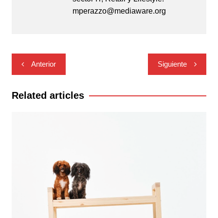
mperazzo@mediaware.org
Navegación
Anterior
Siguiente
de
entradas
Related articles