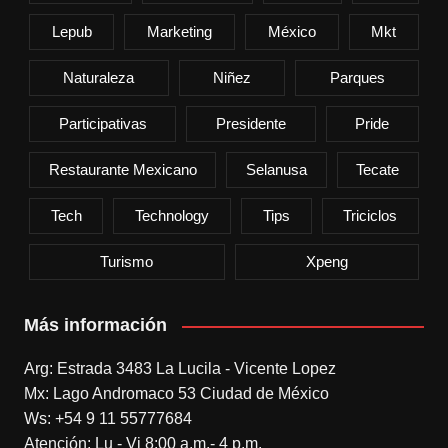
Lepub
Marketing
México
Mkt
Naturaleza
Niñez
Parques
Participativas
Presidente
Pride
Restaurante Mexicano
Selanusa
Tecate
Tech
Technology
Tips
Triciclos
Turismo
Xpeng
Más información
Arg: Estrada 3483 La Lucila - Vicente Lopez
Mx: Lago Andromaco 53 Ciudad de México
Ws: +54 9 11 55777684
Atención: Lu - Vi 8:00 a.m.- 4 p.m.