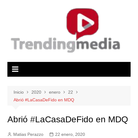
Saltar
al
contenido
Inicio
2020
enero
22
Abrió #LaCasaDeFido en MDQ
Abrió #LaCasaDeFido en MDQ
Matias Perazzo
22 enero, 2020