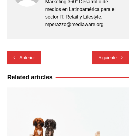
Marketing 360° Desarrollo de
medios en Latinoamérica para el
sector IT, Retail y Lifestyle.
mperazzo@mediaware.org
Navegación
Anterior
Siguiente
de
entradas
Related articles