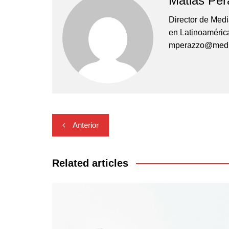
Matias Per
Director de Med
en Latinoamérica 
mperazzo@medi
Navegación
Anterior
de
entradas
Related articles