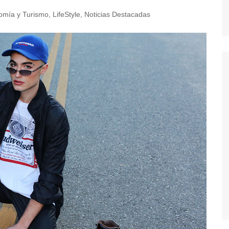
omía y Turismo
,
LifeStyle
,
Noticias Destacadas