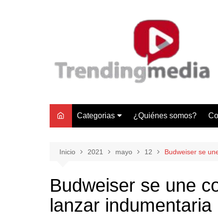
Saltar
al
contenido
Categorias
¿Quiénes somos?
Co
Tecnología
Negocios
Inicio
2021
mayo
12
Budweiser se une
Gastronomía y Turismo
Budweiser se une c
Lifestyle
lanzar indumentaria
Motores
Tecnología y Gadgets