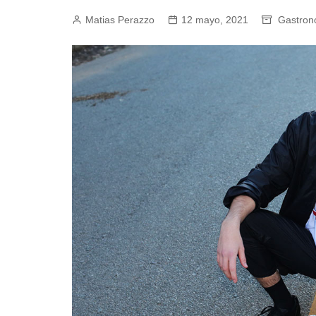
Matias Perazzo
Empresas y Negocios
12 mayo, 2021
Gastron
Automotos
Espectáculos
Trendy News
LifeStyle
Negocios