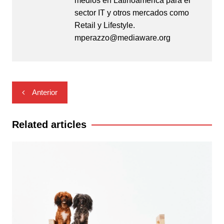
medios en Latinoamérica para el
sector IT y otros mercados como
Retail y Lifestyle.
mperazzo@mediaware.org
Navegación
Anterior
de
entradas
Related articles