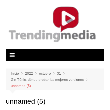
Saltar
al
contenido
Inicio
2022
octubre
31
Gin Tónic, dónde probar las mejores versiones
unnamed (5)
unnamed (5)