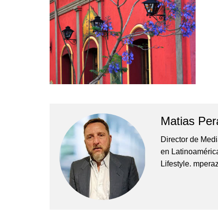
Empresas y Negocios
Automotos
Espectáculos
Trendy News
LifeStyle
Negocios
Matias Per
Director de Med
en Latinoamérica
Lifestyle. mper