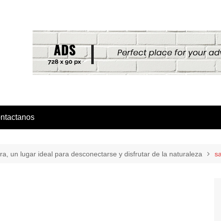
ntactanos
a, un lugar ideal para desconectarse y disfrutar de la naturaleza
s