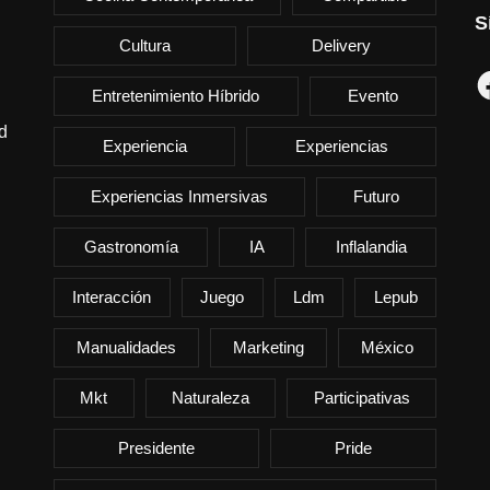
S
Cultura
Delivery
F
Entretenimiento Híbrido
Evento
d
Experiencia
Experiencias
Experiencias Inmersivas
Futuro
Gastronomía
IA
Inflalandia
Interacción
Juego
Ldm
Lepub
Manualidades
Marketing
México
Mkt
Naturaleza
Participativas
Presidente
Pride