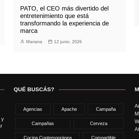
PATO, el CEO más divertido del
entretenimiento que está
transformando la experiencia de
marca
Mariana
12 junio, 2026
QUÉ BUSCÁS?
M
A
Agencias
Apache
Campaña
M
 y
W
Campañas
Cerveza
r
At
Cocina Contemporánea
Compartible