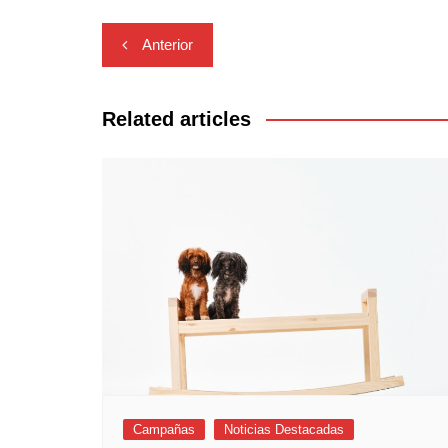
Navegación
Anterior
de
entradas
Related articles
Campañas
Noticias Destacadas