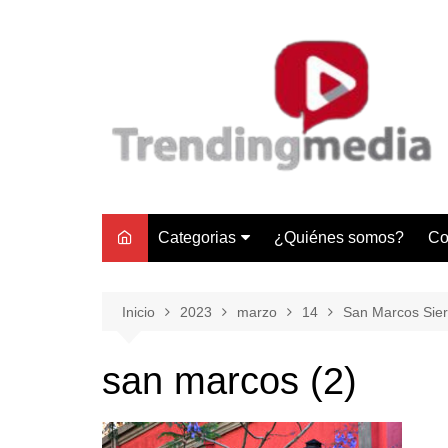
Saltar
al
contenido
Categorias
¿Quiénes somos?
Co
Tecnología
Negocios
Inicio
2023
marzo
14
San Marcos Sierr
Gastronomía y Turismo
san marcos (2)
Lifestyle
Motores
Tecnología y Gadgets