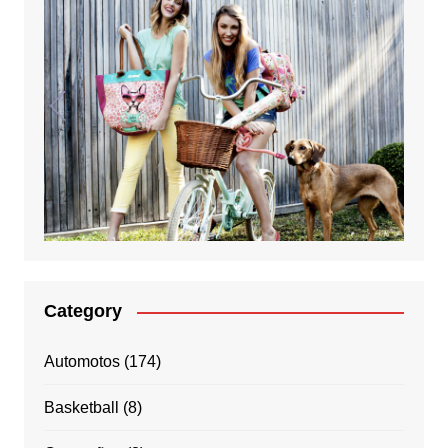
Category
Automotos
(174)
Basketball
(8)