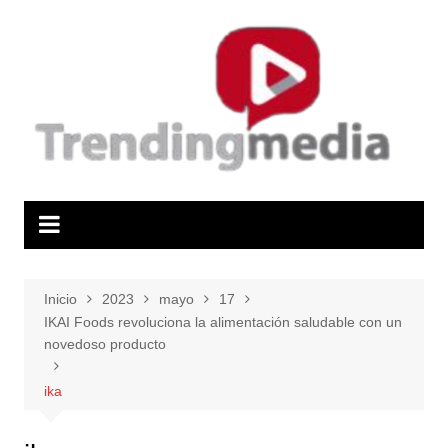
Saltar
al
contenido
Inicio
2023
mayo
17
IKAI Foods revoluciona la alimentación saludable con un
novedoso producto
ika