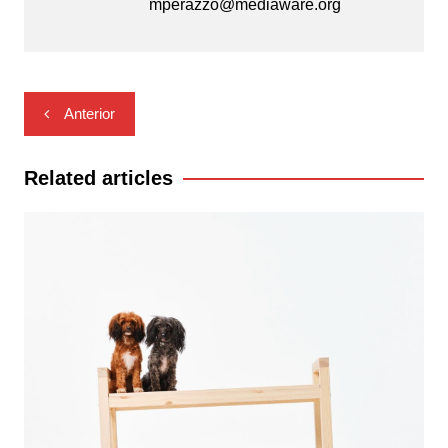
mperazzo@mediaware.org
Navegación
Anterior
de
entradas
Related articles