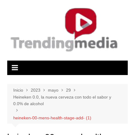
Saltar
al
contenido
Inicio
2023
mayo
29
Heineken 0.0, la nueva cerveza con todo el sabor y
0.0% de alcohol
heineken-00-mens-health-stage-add- (1)