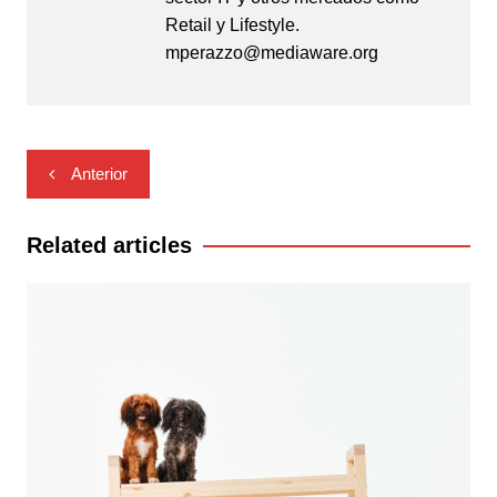
Retail y Lifestyle.
mperazzo@mediaware.org
Navegación
Anterior
de
entradas
Related articles