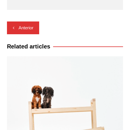
Navegación
Anterior
de
entradas
Related articles