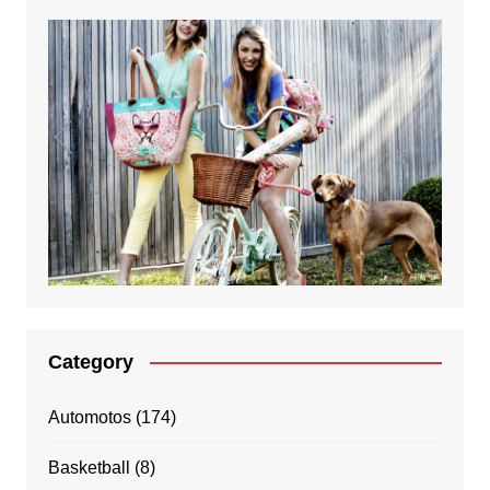
Category
Automotos
(174)
Basketball
(8)