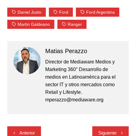
Daniel Justo
Ford
Ford Argentina
Martin Galdeano
Ranger
Matias Perazzo
Director de Mediaware Medios y
Marketing 360° Desarrollo de
medios en Latinoamérica para el
sector IT y otros mercados como
Retail y Lifestyle.
mperazzo@mediaware.org
Navegación
Anterior
Siguiente