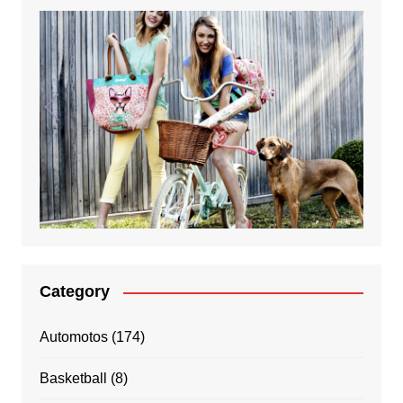
Category
Automotos
(174)
Basketball
(8)