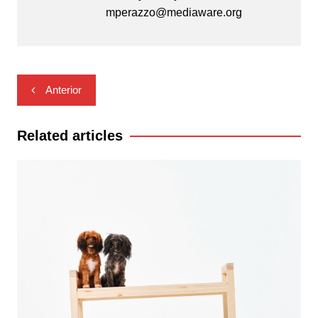
mperazzo@mediaware.org
Navegación
Anterior
de
entradas
Related articles