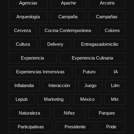
Agencias
Apache
Arcoiris
Arqueología
Campaña
Campañas
Cerveza
Cocina Contemporánea
Colores
Cultura
Delivery
Entregasadomicilio
Experiencia
Experiencia Culinaria
Experiencias Inmersivas
Futuro
IA
Inflalandia
Interacción
Juego
Ldm
Lepub
Marketing
México
Mkt
Naturaleza
Niñez
Parques
Participativas
Presidente
Pride