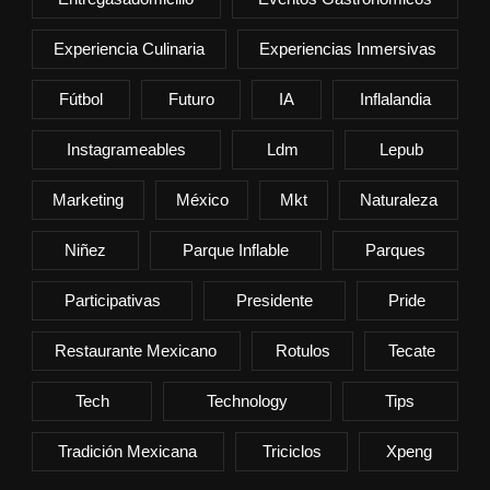
Experiencia Culinaria
Experiencias Inmersivas
Fútbol
Futuro
IA
Inflalandia
Instagrameables
Ldm
Lepub
Marketing
México
Mkt
Naturaleza
Niñez
Parque Inflable
Parques
Participativas
Presidente
Pride
Restaurante Mexicano
Rotulos
Tecate
Tech
Technology
Tips
Tradición Mexicana
Triciclos
Xpeng