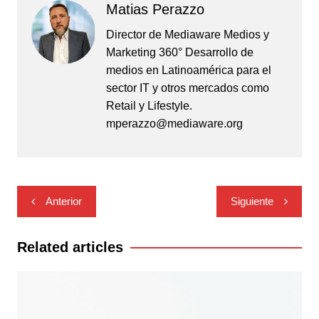
Matias Perazzo
Director de Mediaware Medios y
Marketing 360° Desarrollo de
medios en Latinoamérica para el
sector IT y otros mercados como
Retail y Lifestyle.
mperazzo@mediaware.org
Navegación
Anterior
Siguiente
de
entradas
Related articles