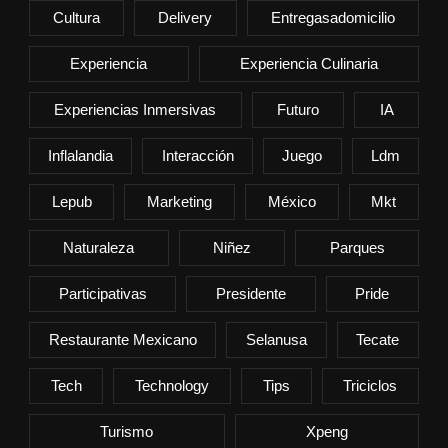
Cultura
Delivery
Entregasadomicilio
Experiencia
Experiencia Culinaria
Experiencias Inmersivas
Futuro
IA
Inflalandia
Interacción
Juego
Ldm
Lepub
Marketing
México
Mkt
Naturaleza
Niñez
Parques
Participativas
Presidente
Pride
Restaurante Mexicano
Selanusa
Tecate
Tech
Technology
Tips
Triciclos
Turismo
Xpeng