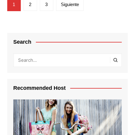
Paginación
1
2
3
Siguiente
de
entradas
Search
Recommended Host