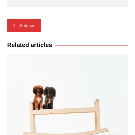
Navegación
Anterior
de
entradas
Related articles