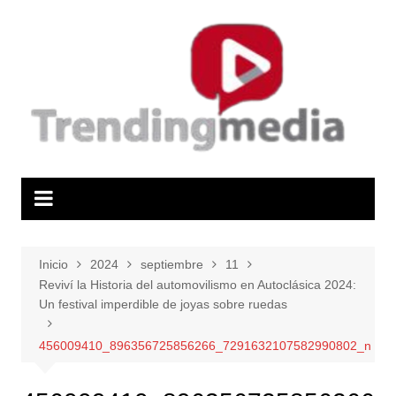
Saltar
al
contenido
Inicio
2024
septiembre
11
Reviví la Historia del automovilismo en Autoclásica 2024:
Un festival imperdible de joyas sobre ruedas
456009410_896356725856266_7291632107582990802_n