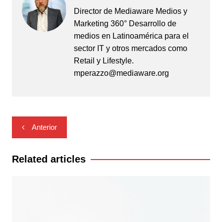
Director de Mediaware Medios y
Marketing 360° Desarrollo de
medios en Latinoamérica para el
sector IT y otros mercados como
Retail y Lifestyle.
mperazzo@mediaware.org
Navegación
Anterior
de
entradas
Related articles