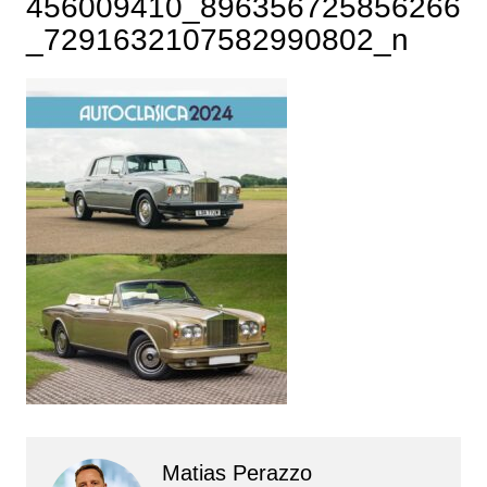
456009410_896356725856266
_7291632107582990802_n
Matias Perazzo