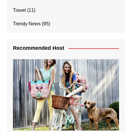
Travel
(11)
Trendy News
(95)
Recommended Host