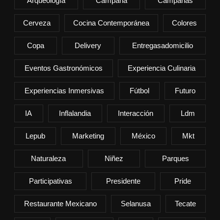
Arqueología
Campaña
Campañas
Cerveza
Cocina Contemporánea
Colores
Copa
Delivery
Entregasadomicilio
Eventos Gastronómicos
Experiencia Culinaria
Experiencias Inmersivas
Fútbol
Futuro
IA
Inflalandia
Interacción
Ldm
Lepub
Marketing
México
Mkt
Naturaleza
Niñez
Parques
Participativas
Presidente
Pride
Restaurante Mexicano
Selanusa
Tecate