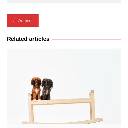
Navegación
Anterior
de
entradas
Related articles