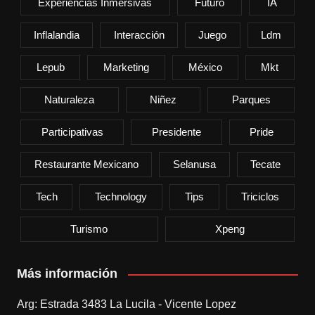
Experiencias Inmersivas
Futuro
IA
Inflalandia
Interacción
Juego
Ldm
Lepub
Marketing
México
Mkt
Naturaleza
Niñez
Parques
Participativas
Presidente
Pride
Restaurante Mexicano
Selanusa
Tecate
Tech
Technology
Tips
Triciclos
Turismo
Xpeng
Más información
Arg: Estrada 3483 La Lucila - Vicente Lopez