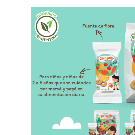
Empresas y Negocios
Automotos
Espectáculos
Trendy News
LifeStyle
Negocios