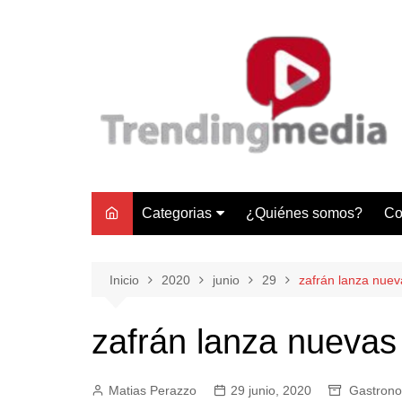
Saltar
al
contenido
Categorias
¿Quiénes somos?
Co
Tecnología
Negocios
Inicio
2020
junio
29
zafrán lanza nueva
Gastronomía y Turismo
zafrán lanza nuevas 
Lifestyle
Motores
Matias Perazzo
29 junio, 2020
Gastrono
Tecnología y Gadgets