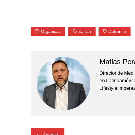
Orgánicas
Zafrán
Zafranito
Matias Per
Director de Med
en Latinoamérica
Lifestyle. mper
Navegación
Anterior