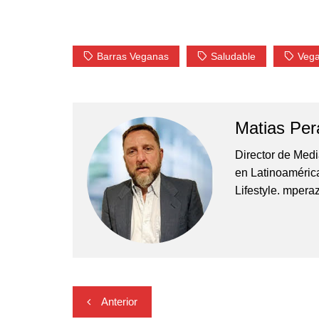
Barras Veganas
Saludable
Veg
Matias Per
Director de Med
en Latinoamérica
Lifestyle. mper
Navegación
Anterior