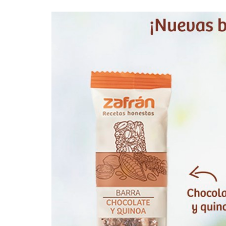
Empresas y Negocios
Automotos
Espectáculos
Trendy News
LifeStyle
Negocios