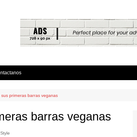
ntactanos
a sus primeras barras veganas
imeras barras veganas
eStyle