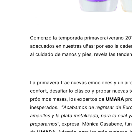
Comenzó la temporada primavera/verano 2019 
adecuados en nuestras uñas; por eso la cade
al cuidado de manos y pies, revela las tende
La primavera trae nuevas emociones y un aire
confort, desafiar lo clásico y probar nuevas 
próximos meses, los expertos de
UMARA
pr
inesperados.
“
Acabamos de regresar de Euro
amarillos y la plata metalizada, para lo cual
prepararnos”
, expresa Mónica Casabene,
f
un
de
UMARA.
Además, para las más audaces, l