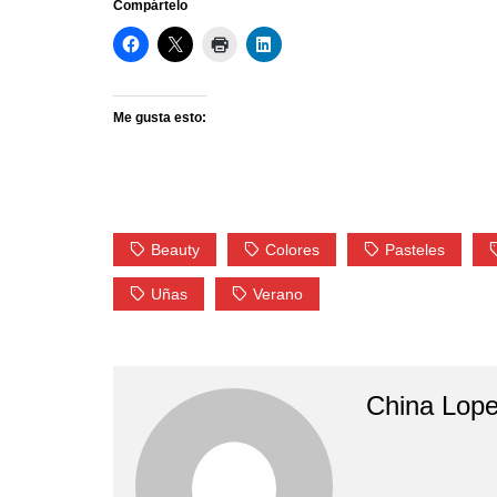
Compártelo
Me gusta esto:
Beauty
Colores
Pasteles
Uñas
Verano
China Lop