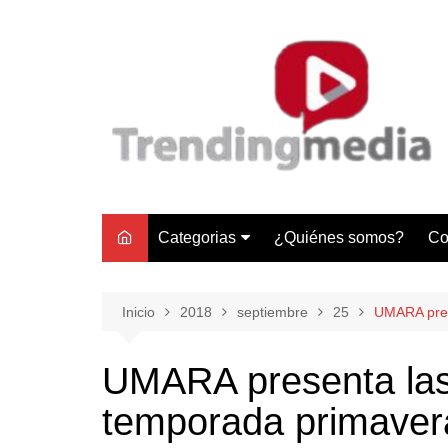
Saltar
al
contenido
Categorias
¿Quiénes somos?
Co
Tecnología
Negocios
Inicio
2018
septiembre
25
UMARA pres
Gastronomía y Turismo
UMARA presenta las 
Lifestyle
temporada primaver
Motores
Tecnología y Gadgets