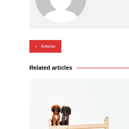
Navegación
Anterior
de
entradas
Related articles