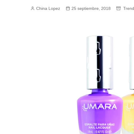
China Lopez
Empresas y Negocios
25 septiembre, 2018
Tren
Automotos
Espectáculos
Trendy News
LifeStyle
Negocios