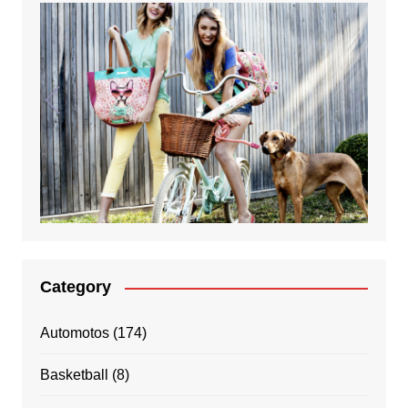
Category
Automotos
(174)
Basketball
(8)