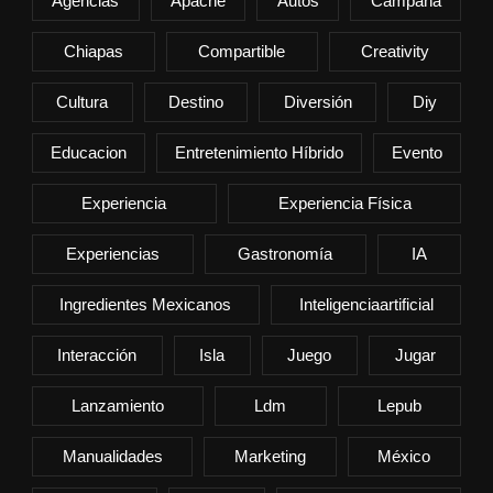
Agencias
Apache
Autos
Campaña
Chiapas
Compartible
Creativity
Cultura
Destino
Diversión
Diy
Educacion
Entretenimiento Híbrido
Evento
Experiencia
Experiencia Física
Experiencias
Gastronomía
IA
Ingredientes Mexicanos
Inteligenciaartificial
Interacción
Isla
Juego
Jugar
Lanzamiento
Ldm
Lepub
Manualidades
Marketing
México