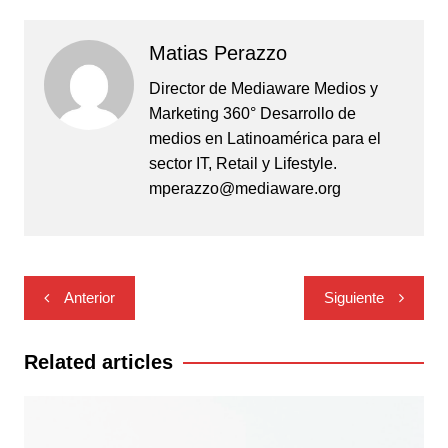
Matias Perazzo
Director de Mediaware Medios y
Marketing 360° Desarrollo de
medios en Latinoamérica para el
sector IT, Retail y Lifestyle.
mperazzo@mediaware.org
Navegación
Anterior
Siguiente
de
entradas
Related articles