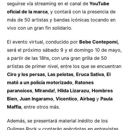
seguirse vía streaming en el canal de
YouTube
oficial de la marca
, y contará con la presencia de
más de 50 artistas y bandas icónicas tocando en
vivo con un gran fin solidario.
El evento virtual, conducido por
Bebe Contepomi,
será el próximo sábado 9 y el domingo 10 de mayo,
a partir de las 18hs, con una gran grilla de 50
artistas de primer nivel, entre los que se encuentran
Ciro y los persas
,
Las pelotas
,
Eruca Sativa
,
El
mató a un policía motorizado
,
Ratones
paranoicos
,
MIranda!
,
Hilda Lizarazu
,
Hombres
Bien
,
Juan Ingaramo
,
Vicentico
,
Airbag
y
Paula
Maffia
, entre otros más.
Además, se presentará material inédito de los
Quilmes Rock y contarán anécdotas en entrevistas