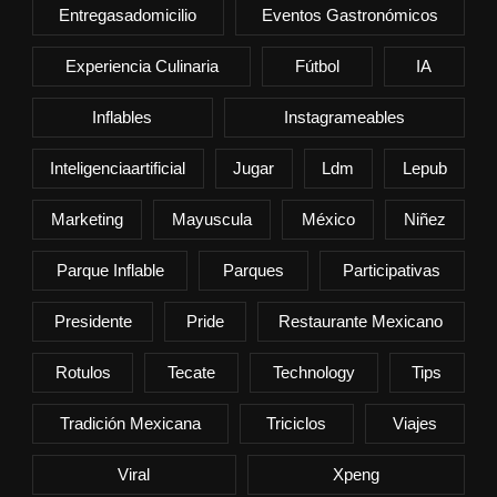
Entregasadomicilio
Eventos Gastronómicos
Experiencia Culinaria
Fútbol
IA
Inflables
Instagrameables
Inteligenciaartificial
Jugar
Ldm
Lepub
Marketing
Mayuscula
México
Niñez
Parque Inflable
Parques
Participativas
Presidente
Pride
Restaurante Mexicano
Rotulos
Tecate
Technology
Tips
Tradición Mexicana
Triciclos
Viajes
Viral
Xpeng