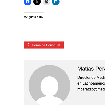
Me gusta esto:
Domaine Bousquet
Matias Per
Director de Med
en Latinoamérica 
mperazzo@medi