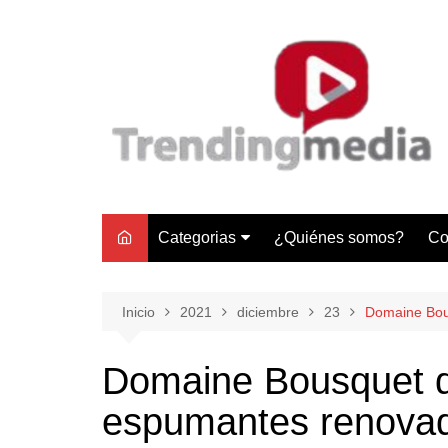
Saltar
al
contenido
Categorias
¿Quiénes somos?
Co
Tecnología
Negocios
Inicio
2021
diciembre
23
Domaine Bou
Gastronomía y Turismo
Domaine Bousquet d
Lifestyle
espumantes renova
Motores
Tecnología y Gadgets