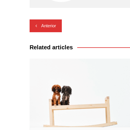
Navegación
Anterior
de
entradas
Related articles