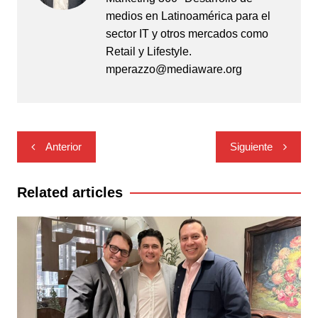
medios en Latinoamérica para el
sector IT y otros mercados como
Retail y Lifestyle.
mperazzo@mediaware.org
Navegación
Anterior
Siguiente
de
entradas
Related articles