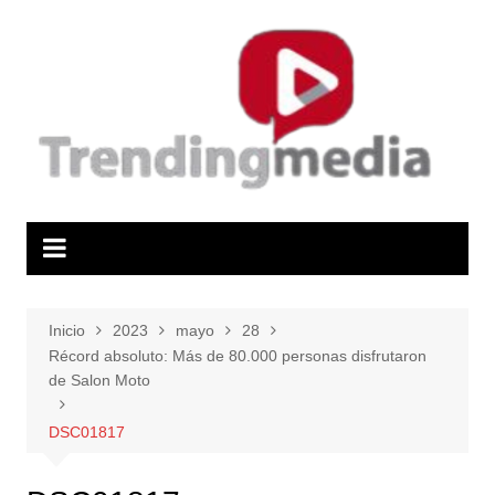
Saltar
al
contenido
Inicio
2023
mayo
28
Récord absoluto: Más de 80.000 personas disfrutaron
de Salon Moto
DSC01817