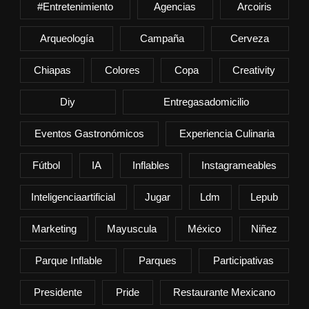
#entretenimiento
Agencias
Arcoiris
Arqueología
Campaña
Cerveza
Chiapas
Colores
Copa
Creativity
Diy
Entregasadomicilio
Eventos Gastronómicos
Experiencia Culinaria
Fútbol
IA
Inflables
Instagrameables
Inteligenciaartificial
Jugar
Ldm
Lepub
Marketing
Mayuscula
México
Niñez
Parque Inflable
Parques
Participativas
Presidente
Pride
Restaurante Mexicano