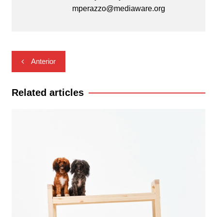
mperazzo@mediaware.org
Navegación
Anterior
de
entradas
Related articles