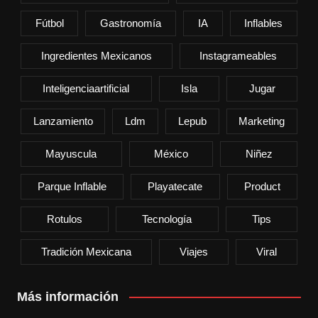
Fútbol
Gastronomía
IA
Inflables
Ingredientes Mexicanos
Instagrameables
Inteligenciaartificial
Isla
Jugar
Lanzamiento
Ldm
Lepub
Marketing
Mayuscula
México
Niñez
Parque Inflable
Playatecate
Product
Rotulos
Tecnología
Tips
Tradición Mexicana
Viajes
Viral
Más información