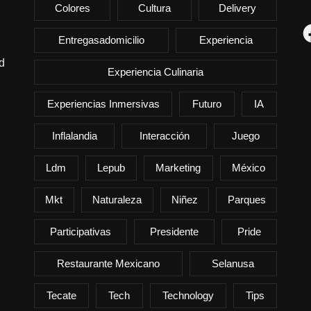
Colores
Cultura
Delivery
F
Entregasadomicilio
Experiencia
d
Experiencia Culinaria
Experiencias Inmersivas
Futuro
IA
Inflalandia
Interacción
Juego
Ldm
Lepub
Marketing
México
Mkt
Naturaleza
Niñez
Parques
Participativas
Presidente
Pride
Restaurante Mexicano
Selanusa
Tecate
Tech
Technology
Tips