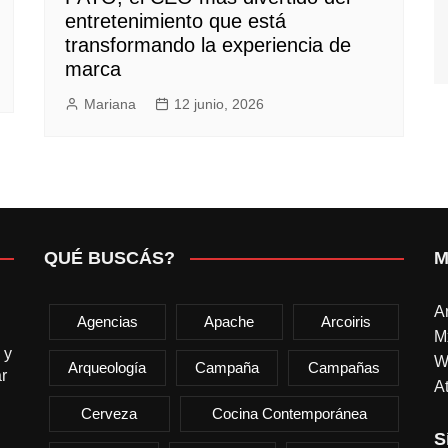
entretenimiento que está
transformando la experiencia de
marca
Mariana
12 junio, 2026
QUÉ BUSCÁS?
M
A
Agencias
Apache
Arcoiris
M
 y
W
Arqueología
Campaña
Campañas
r
At
Cerveza
Cocina Contemporánea
S