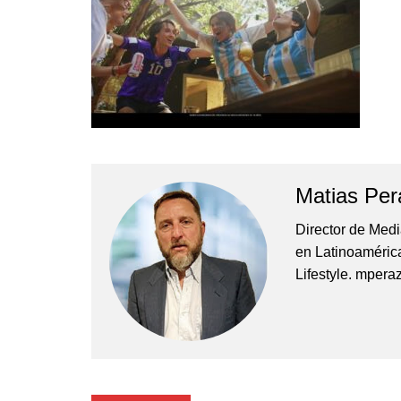
Empresas y Negocios
Automotos
Espectáculos
Trendy News
LifeStyle
Negocios
Matias Per
Director de Med
en Latinoamérica
Lifestyle. mper