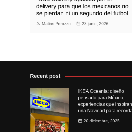
delivery para que los mexicanos no
se pierdan ni un segundo del futbol
Matias Perazzo
23 junio, 2026
Recent post
IKEA Oceanía: diseño
pensado para México,
experiencias que inspiran
una Navidad para recorda
20 diciembre, 2025