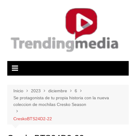
Saltar
al
contenido
Inicio
2023
diciembre
6
Se protagonista de tu propia historia con la nueva
coleccion de mochilas Cresko Season
CreskoBTS24D2-22