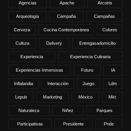
Agencias
Apache
Arcoiris
Arqueología
Campaña
Campañas
Cerveza
Cocina Contemporánea
Colores
Cultura
Delivery
Entregasadomicilio
Experiencia
Experiencia Culinaria
Experiencias Inmersivas
Futuro
IA
Inflalandia
Interacción
Juego
Ldm
Lepub
Marketing
México
Mkt
Naturaleza
Niñez
Parques
Participativas
Presidente
Pride