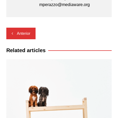
mperazzo@mediaware.org
Navegación
Anterior
de
entradas
Related articles