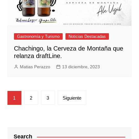
Gastronomía y Turismo
Noticias Destacadas
Chachingo, la Cerveza de Montaña que
relanza draftLine.
Matias Perazzo
13 diciembre, 2023
Paginación
1
2
3
Siguiente
de
entradas
Search