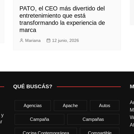
PATO, el CEO más divertido del
entretenimiento que está
transformando la experiencia de
marca
Mariana
12 junio, 2026
QUÉ BUSCÁS?
M
A
Agencias
Apache
Autos
M
 y
W
Campaña
Campañas
r
At
Cocina Contemporánea
Compartible