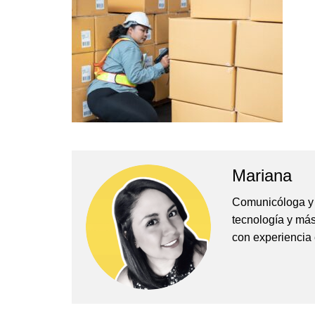
Empresas y Negocios
Automotos
Espectáculos
Trendy News
LifeStyle
Negocios
Mariana
Comunicóloga y e
tecnología y más
con experiencia