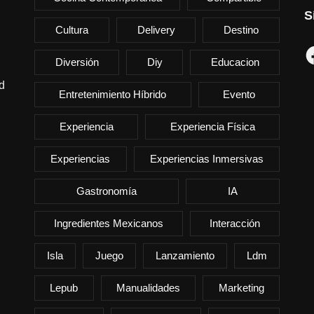
S
Cultura
Delivery
Destino
F
Diversión
Diy
Educacion
d
Entretenimiento Híbrido
Evento
Experiencia
Experiencia Física
Experiencias
Experiencias Inmersivas
Gastronomía
IA
Ingredientes Mexicanos
Interacción
Isla
Juego
Lanzamiento
Ldm
Lepub
Manualidades
Marketing