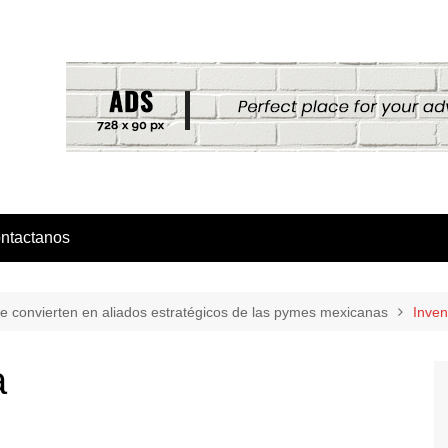
ntactanos
se convierten en aliados estratégicos de las pymes mexicanas
Inven
a