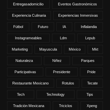
Entregasadomicilio
Eventos Gastronómicos
Experiencia Culinaria
Experiencias Inmersivas
Fútbol
Futuro
IA
Inflalandia
Instagrameables
Ldm
Lepub
Marketing
Mayuscula
México
Mkt
Naturaleza
Niñez
Parques
Participativas
Presidente
Pride
Restaurante Mexicano
Rotulos
Tecate
Tech
Technology
Tips
Tradición Mexicana
Triciclos
Xpeng