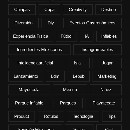
Chiapas
Copa
Creativity
Destino
Diversión
Diy
Eventos Gastronómicos
Experiencia Física
Fútbol
IA
Inflables
Ingredientes Mexicanos
Instagrameables
Inteligenciaartificial
Isla
Jugar
Lanzamiento
Ldm
Lepub
Marketing
Mayuscula
México
Niñez
Parque Inflable
Parques
Playatecate
Product
Rotulos
Tecnología
Tips
Tradición Mexicana
Viajes
Viral